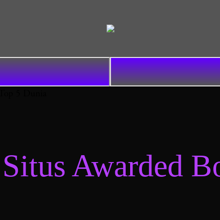
 Top 5 Dunia
 Situs Awarded B