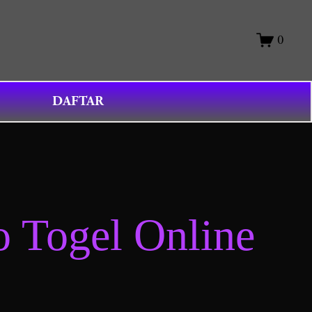
0
DAFTAR
o Togel Online