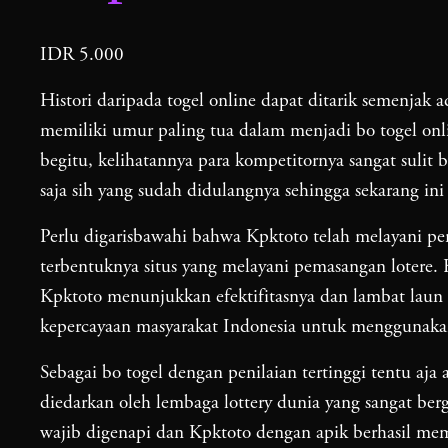
IDR 5.000
Histori daripada togel online dapat ditarik semenjak 
memiliki umur paling tua dalam menjadi bo togel onli
begitu, kelihatannya para kompetitornya sangat suli
saja sih yang sudah didulangnya sehingga sekarang ini 
Perlu digarisbawahi bahwa Kpktoto telah melayani p
terbentuknya situs yang melayani pemasangan lotere.
Kpktoto menunjukkan efektifitasnya dan lambat laun 
kepercayaan masyarakat Indonesia untuk menggunakan 
Sebagai bo togel dengan penilaian tertinggi tentu aja
diedarkan oleh lembaga lottery dunia yang sangat be
wajib digenapi dan Kpktoto dengan apik berhasil me