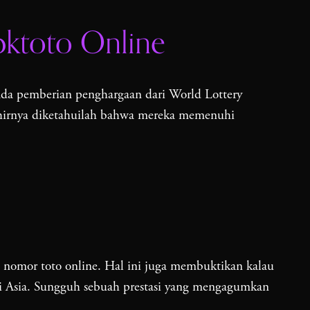
pktoto Online
ada pemberian penghargaan dari World Lottery
akhirnya diketahuilah bahwa mereka memenuhi
 nomor toto online. Hal ini juga membuktikan kalau
di Asia. Sungguh sebuah prestasi yang mengagumkan