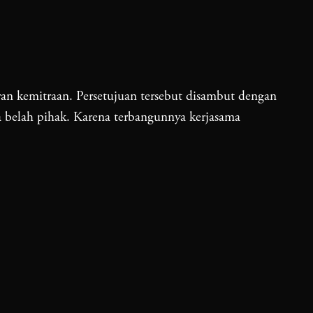
an kemitraan. Persetujuan tersebut disambut dengan
belah pihak. Karena terbangunnya kerjasama