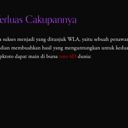
Terluas Cakupannya
a sukses menjadi yang ditunjuk WLA, yaitu sebuah penawar
udian membuahkan hasil yang menguntungkan untuk kedua 
pktoto dapat main di bursa
toto 4D
dunia: