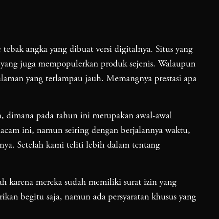
ebak angka yang dibuat versi digitalnya. Situs yang
ain yang juga mempopulerkan produk sejenis. Walaupun
galaman yang terlampau jauh. Memangnya prestasi apa
m, dimana pada tahun ini merupakan awal-awal
macam ini, namun seiring dengan berjalannya waktu,
. Setelah kami teliti lebih dalam tentang
lah karena mereka sudah memiliki surat izin yang
rikan begitu saja, namun ada persyaratan khusus yang